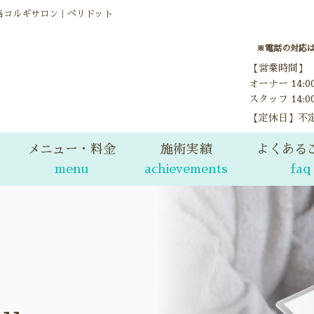
格コルギサロン｜ペリドット
※電話の対応
【営業時間】
オーナー 14:
スタッフ 14:0
【定休日】不
メニュー・料金
施術実績
よくある
menu
achievements
faq
料金表
ビフォーアフター
price
before after
当サロンのコルギについて
お客様の声
korugi
voice
女性のお悩みケア