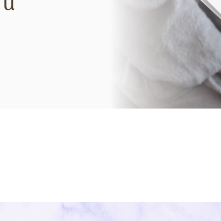
nu
femcare
慢性痛ケア
chronic paincare
オプションメニュー
option
取扱商品
product