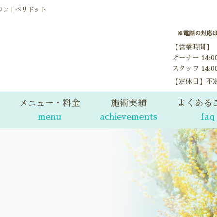
ロン｜ペリドット
※電話の対応
【営業時間】
オーナー 14:
スタッフ 14:0
【定休日】不
メニュー・料金
施術実績
よくある
menu
achievements
faq
料金表
ビフォーアフター
price
before after
当サロンのコルギについて
お客様の声
korugi
voice
女性のお悩みケア