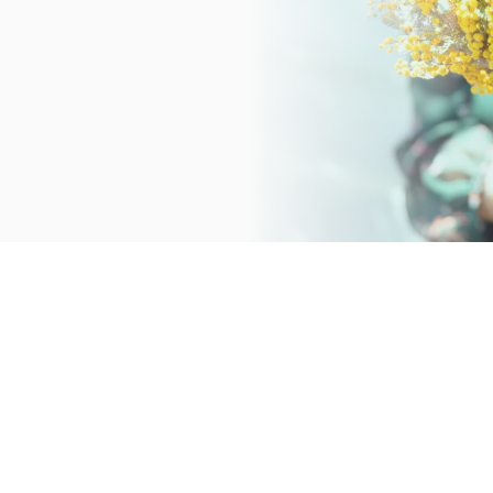
femcare
慢性痛ケア
chronic paincare
オプションメニュー
option
取扱商品
product