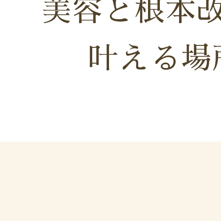
美
容
と
根
本
叶
え
る
場