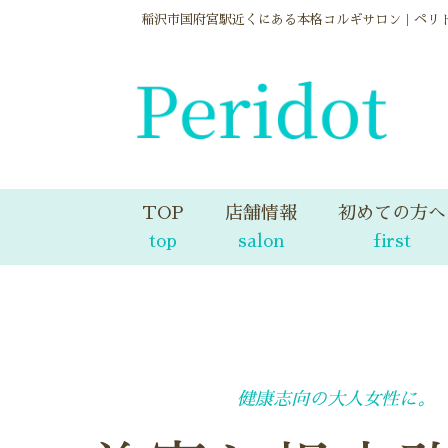
稲沢市国府宮駅近くにある本格コルギサロン｜ペリ
TOP
店舗情報
初めての方へ
top
salon
first
健
康
志
向
の
大
人
女
性
に
。