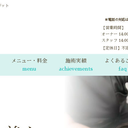
ドット
※電話の対応
【営業時間】
オーナー 14:
スタッフ 14:0
【定休日】不
メニュー・料金
施術実績
よくある
menu
achievements
faq
料金表
ビフォーアフター
price
before after
当サロンのコルギについて
お客様の声
korugi
voice
女性のお悩みケア