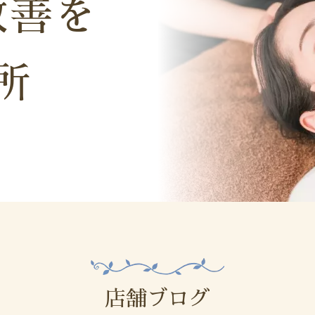
改
善
を
femcare
慢性痛ケア
所
chronic paincare
オプションメニュー
option
取扱商品
product
店舗ブログ